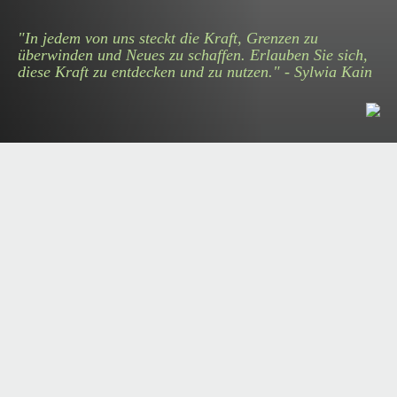
"In jedem von uns steckt die Kraft, Grenzen zu
überwinden und Neues zu schaffen. Erlauben Sie sich,
diese Kraft zu entdecken und zu nutzen." - Sylwia Kain
Veränderung beginnt mit Bewusstsein
– und wächst durch Selbstreflexion.
Transformation bedeutet, Bewusstsein zu schaffen, sich selbst zu
reflektieren und neue Wege mutig zu gestalten.
Bei Inspiring Change by Sylwia Kain begleiten wir
Führungskräfte, Teams und Organisationen dabei,
Zukunftskompetenzen zu entwickeln : mit einem klaren Fokus
auf Selbstreflexion, Stärkenorientierung und persönliche